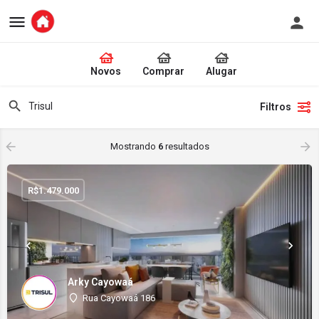
Novos
Comprar
Alugar
Filtros
Mostrando
6
resultados
R$
1.479.000
Arky Cayowaá
Rua Cayowaá 186