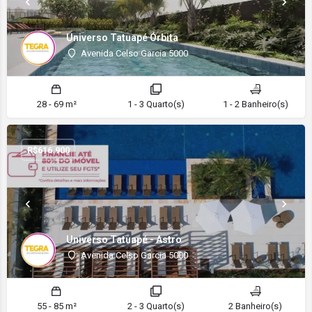
Universo Tatuapé Órbita
Avenida Celso Garcia 5000
28 - 69 m²
1 - 3 Quarto(s)
1 - 2 Banheiro(s)
R$
616.900
Universo Tatuapé - Astro
Avenida Celso Garcia 5000
55 - 85 m²
2 - 3 Quarto(s)
2 Banheiro(s)