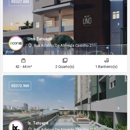
R$
327.000
Uno Tatuapé
Rua Adelino De Almeida Castilho 211
42 - 44 m²
2 Quarto(s)
1 Banheiro(s)
R$
372.900
Ix. Tatuapé
Rua Adelino De Almeida Castilho 214