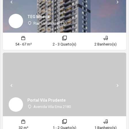
TEG Mooca
Rua Frei Gaspar 210
54 - 67 m²
2 - 3 Quarto(s)
2 Banheiro(s)
Portal Vila Prudente
Avenida Vila Ema 2180
32 m²
1 - 2 Quarto(s)
1 Banheiro(s)