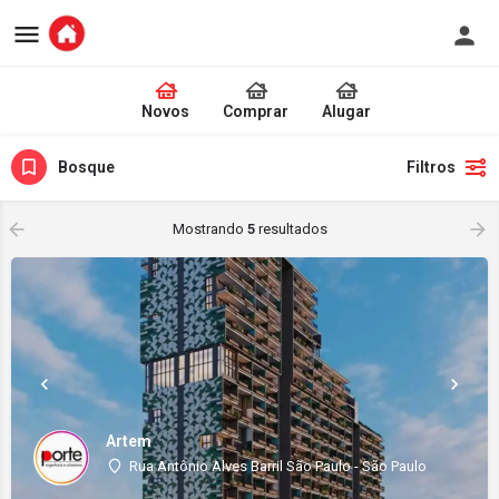
Novos
Comprar
Alugar
Bosque
Filtros
Mostrando
5
resultados
Artem
Rua Antônio Alves Barril São Paulo - São Paulo