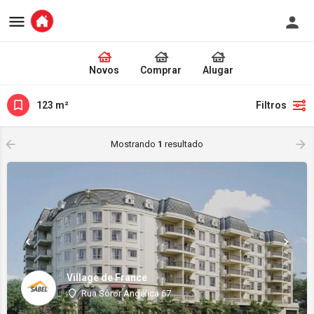
Novos
Comprar
Alugar
123 m²
Filtros
Mostrando
1
resultado
Village de France
Rua Sóror Angélica 67