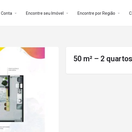
Conta
Encontre seu Imóvel
Encontre por Região
C
50 m² – 2 quartos