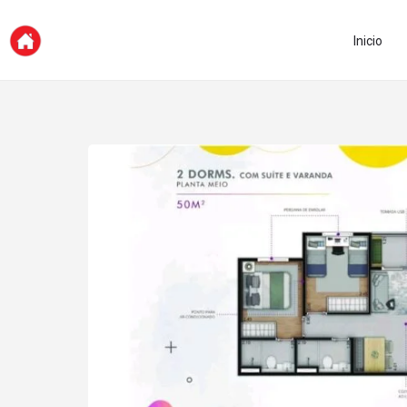
Inicio